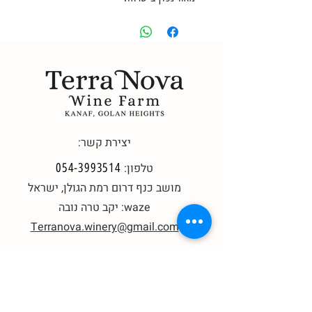
שוחרר כמהדורה מוגבלת (שתי חביות בלבד)
יין שונה בנוף הישראלי המספק מנעד טעמים
וארומות קצת אחר.
הענבים הגיעו מכרם במושב אניעם וייצרו יין
אדום עמוק, כבד ועשיר בטעמים.
בציר 2021, שנת הבציר הראשונה בה אנו
יצירת קשר:
מייצרים את זן נדיר ומרתק זה.
טלפון:
054-3993514
מושב כנף דרום רמת הגולן, ישראל
waze:
יקב טרה נובה
Terranova.winery@gmail.com
שעות פתיחת מרכז המבקרים:
א'-ה' 11:00 עד 17:00
(בתיאום מראש)