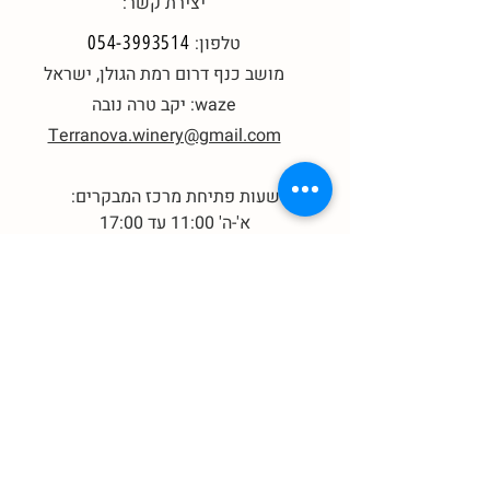
יצירת קשר:
טלפון:
054-3993514
מושב כנף דרום רמת הגולן, ישראל
waze:
יקב טרה נובה
Terranova.winery@gmail.com
שעות פתיחת מרכז המבקרים:
א'-ה' 11:00 עד 17:00
(בתיאום מראש)
-
ו'-ש' 11:00 עד 17:00
ללא צורך בתיאום, על בסיס מקום פנוי
מידע כללי:
הצהרת נגישות